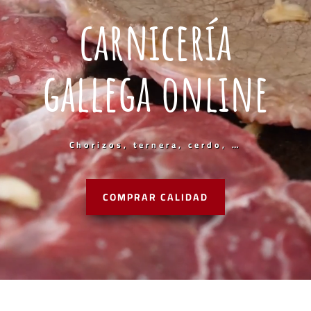
carnicería
gallega online
Chorizos, ternera, cerdo, …
COMPRAR CALIDAD