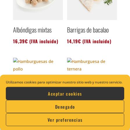
Albóndigas mixtas
Barrigas de bacalao
16,39
€
(IVA incluido)
14,19
€
(IVA incluido)
Burguer Meat de Pollo
Burguer Meat Ternera
Utilizamos cookies para optimizar nuestro sitio web y nuestro servicio.
Aceptar cookies
12,05
€
(IVA incluido)
18,15
€
(IVA incluido)
Denegado
Ver preferencias
Cacheira
Carne de guisar sin