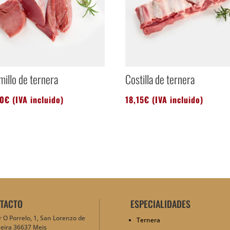
millo de ternera
Costilla de ternera
60
€
(IVA incluido)
18,15
€
(IVA incluido)
TACTO
ESPECIALIDADES
 O Porrelo, 1, San Lorenzo de
Ternera
eira 36637 Meis