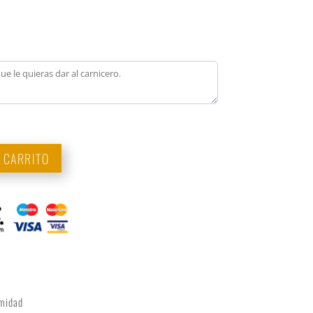
L CARRITO
imidad