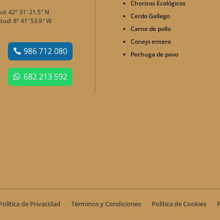
Chorizos Ecológicos
ud: 42º 31′ 21.5″ N
Cerdo Gallego
tud: 8º 41′ 53.9″ W
Carne de pollo
Conejo entero
986 712 080
Pechuga de pavo
682 213 592
Política de Privacidad
Términos y Condiciones
Política de Cookies