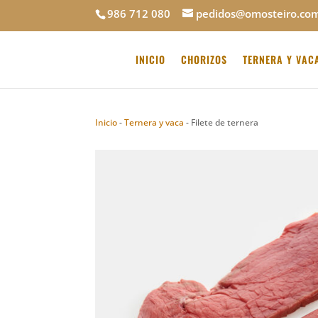
986 712 080
pedidos@omosteiro.co
INICIO
CHORIZOS
TERNERA Y VAC
Inicio
-
Ternera y vaca
-
Filete de ternera