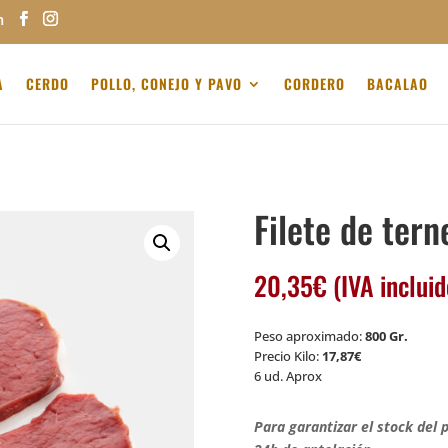
m
A
CERDO
POLLO, CONEJO Y PAVO
CORDERO
BACALAO
Filete de tern
20,35
€
(IVA incluid
Peso aproximado:
800 Gr.
Precio Kilo:
17,87€
6 ud. Aprox
Para garantizar el stock del 