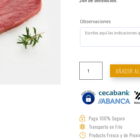
24h de antelación.
Observaciones
Filete
AÑADIR A
de
ternera
cantidad
Pago 100% Seguro
~
Transporte en Frío

Producto Fresco y de Prox
}