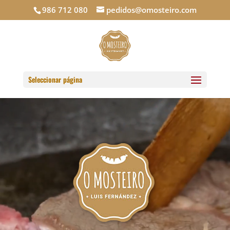
986 712 080
pedidos@omosteiro.com
Seleccionar página
Reproductor
de
vídeo