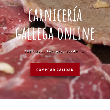
carnicería
gallega online
Chorizos, ternera, cerdo, …
COMPRAR CALIDAD