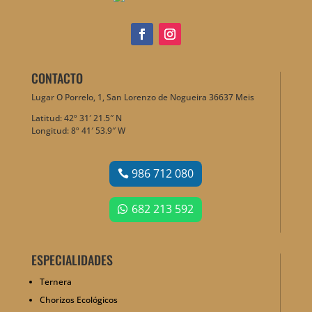
CONTACTO
Lugar O Porrelo, 1, San Lorenzo de Nogueira 36637 Meis
Latitud: 42º 31′ 21.5″ N
Longitud: 8º 41′ 53.9″ W
986 712 080
682 213 592
ESPECIALIDADES
Ternera
Chorizos Ecológicos