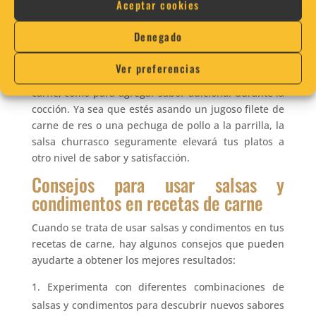
Aceptar cookies
de tomate, cebolla, pimientos y especias, y
proporciona un sabor picante y aromático que
Denegado
complementa a la perfección los sabores ahumados
de la carne a la parrilla. La salsa churrasco se puede
Ver preferencias
utilizar tanto como marinada antes de cocinar la
carne, como para agregar sabor adicional durante la
cocción. Ya sea que estés asando un jugoso filete de
carne de res o una pechuga de pollo a la parrilla, la
salsa churrasco seguramente elevará tus platos a
otro nivel de sabor y satisfacción.
Consejos para usar salsas y
condimentos en recetas de carne
Cuando se trata de usar salsas y condimentos en tus
recetas de carne, hay algunos consejos que pueden
ayudarte a obtener los mejores resultados:
Experimenta con diferentes combinaciones de
salsas y condimentos para descubrir nuevos sabores