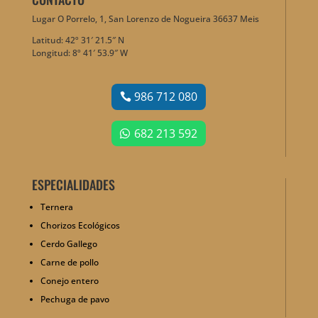
Lugar O Porrelo, 1, San Lorenzo de Nogueira 36637 Meis
Latitud: 42º 31′ 21.5″ N
Longitud: 8º 41′ 53.9″ W
986 712 080
682 213 592
ESPECIALIDADES
Ternera
Chorizos Ecológicos
Cerdo Gallego
Carne de pollo
Conejo entero
Pechuga de pavo