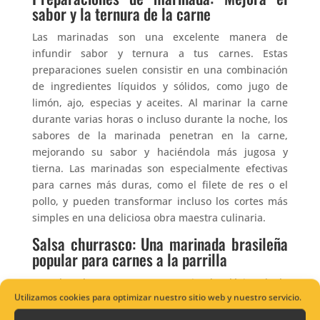
sabor y la ternura de la carne
Las marinadas son una excelente manera de
infundir sabor y ternura a tus carnes. Estas
preparaciones suelen consistir en una combinación
de ingredientes líquidos y sólidos, como jugo de
limón, ajo, especias y aceites. Al marinar la carne
durante varias horas o incluso durante la noche, los
sabores de la marinada penetran en la carne,
mejorando su sabor y haciéndola más jugosa y
tierna. Las marinadas son especialmente efectivas
para carnes más duras, como el filete de res o el
pollo, y pueden transformar incluso los cortes más
simples en una deliciosa obra maestra culinaria.
Salsa churrasco: Una marinada brasileña
popular para carnes a la parrilla
La salsa churrasco es una marinada clásica de la
Utilizamos cookies para optimizar nuestro sitio web y nuestro servicio.
cocina brasileña, perfecta para realzar el sabor de
tus carnes a la parrilla. Esta salsa está hecha a base