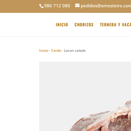
986 712 080
pedidos@omosteiro.co
INICIO
CHORIZOS
TERNERA Y VAC
Inicio
-
Cerdo
-
Lacon salado