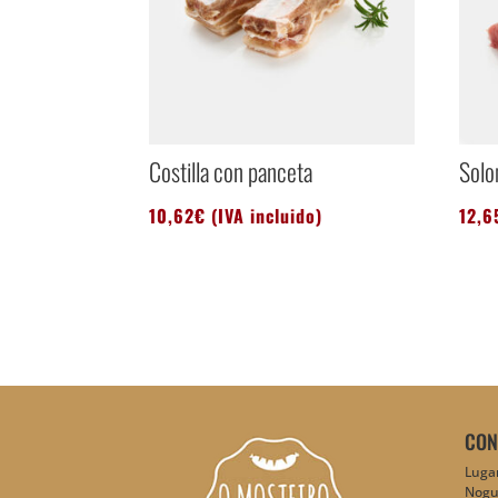
Costilla con panceta
Solo
10,62
€
(IVA incluido)
12,6
CON
Lugar
Nogu