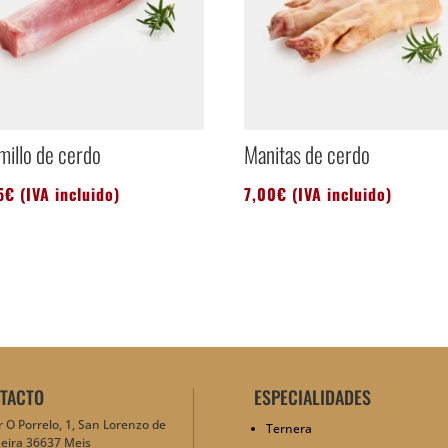
millo de cerdo
Manitas de cerdo
5
€
(IVA incluido)
7,00
€
(IVA incluido)
TACTO
ESPECIALIDADES
 O Porrelo, 1, San Lorenzo de
Ternera
eira 36637 Meis