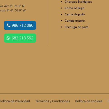
Chorizos Ecológicos
ud: 42º 31′ 21.5″ N
Cerdo Gallego
tud: 8º 41′ 53.9″ W
Carne de pollo
Conejo entero
986 712 080
Pechuga de pavo
682 213 592
Política de Privacidad
Términos y Condiciones
Política de Cookies