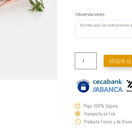
Observaciones
Lacon
AÑADIR A
salado
cantidad
Pago 100% Seguro
~
Transporte en Frío

Producto Fresco y de Prox
}