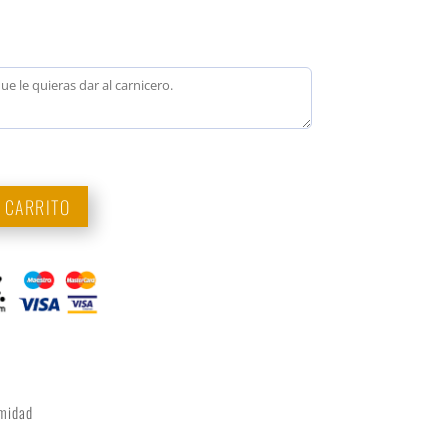
L CARRITO
imidad