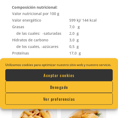
Composición nutricional:
Valor nutricional por 100 g
Valor energético
599 kJ/ 144 kcal
Grasas
7,0 g
de las cuales: -saturadas
2,0 g
Hidratos de carbono
3,0 g
de los cuales, -azúcares
0,5 g
Proteínas
17,0 g
Sal
1,0 g
Utilizamos cookies para optimizar nuestro sitio web y nuestro servicio.
Aceptar cookies
Productos relacionados
Denegado
Ver preferencias