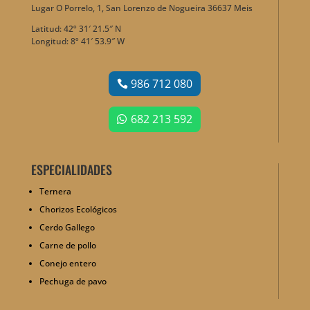
Lugar O Porrelo, 1, San Lorenzo de Nogueira 36637 Meis
Latitud: 42º 31′ 21.5″ N
Longitud: 8º 41′ 53.9″ W
986 712 080
682 213 592
ESPECIALIDADES
Ternera
Chorizos Ecológicos
Cerdo Gallego
Carne de pollo
Conejo entero
Pechuga de pavo