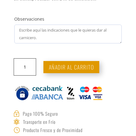
Observaciones
Zorza
AÑADIR AL CARRITO
de
pollo
cantidad
Pago 100% Seguro
~
Transporte en Frío

Producto Fresco y de Proximidad
}