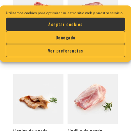
Utilizamos cookies para optimizar nuestro sitio web y nuestro servicio.
Aceptar cookies
Denegado
Chuleta barilla
Lacón ahumado
Ver preferencias
7,15
€
(IVA incluido)
13,75
€
(IVA incluido)
Orejas de cerdo
Codillo de cerdo