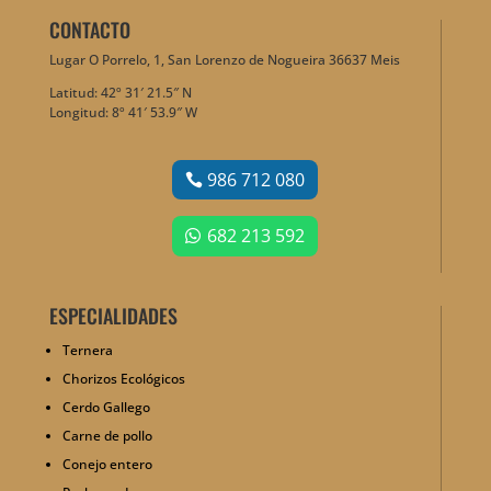
CONTACTO
Lugar O Porrelo, 1, San Lorenzo de Nogueira 36637 Meis
Latitud: 42º 31′ 21.5″ N
Longitud: 8º 41′ 53.9″ W
986 712 080
682 213 592
ESPECIALIDADES
Ternera
Chorizos Ecológicos
Cerdo Gallego
Carne de pollo
Conejo entero