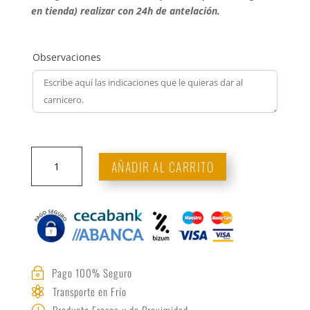
en tienda) realizar con 24h de antelación.
Observaciones
Rabo
AÑADIR AL CARRITO
de
cerdo
cantidad
Pago 100% Seguro
~
Transporte en Frío

Producto Fresco y de Proximidad
}